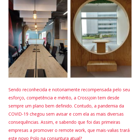
Sendo reconhecida e notoriamente recompensada pelo seu
esforço, competência e mérito, a Crossjoin tem desde
sempre um plano bem definido. Contudo, a pandemia da
COVID-19 chegou sem avisar e com ela as mais diversas
consequências. Assim, e sabendo que foi das primeiras
empresas a promover o remote work, que mais-valias trará
este novo Polo na conjuntura atual?