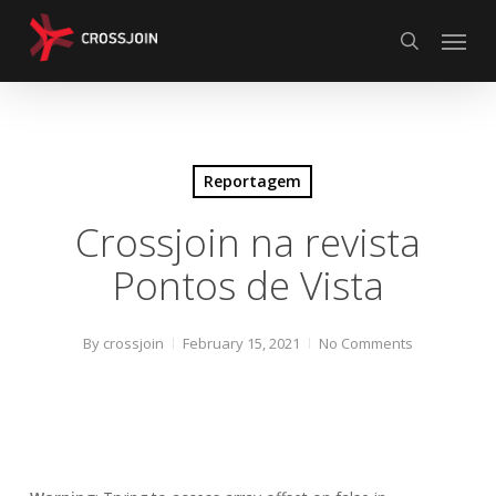
Skip
Menu
to
search
main
content
Reportagem
Crossjoin na revista
Pontos de Vista
By
crossjoin
February 15, 2021
No Comments