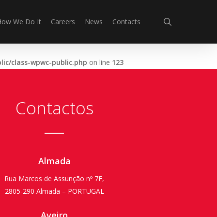
search
How We Do It
Careers
News
Contacts
ic/class-wpwc-public.php
on line
123
Contactos
Almada
Rua Marcos de Assunção nº 7F,
2805-290 Almada – PORTUGAL
Aveiro