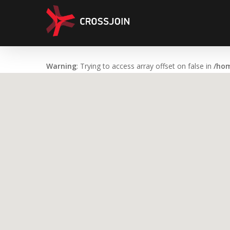
Skip
to
main
content
Warning
: Trying to access array offset on false in
/hom