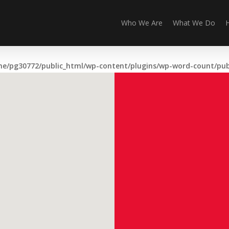
Who We Are
What We Do
e/pg30772/public_html/wp-content/plugins/wp-word-count/publ