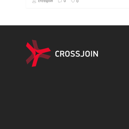
crossjoin
0
0