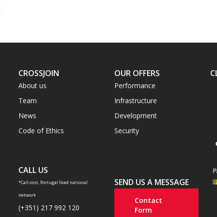
CROSSJOIN
OUR OFFERS
C
About us
Performance
Team
Infrastructure
News
Development
Code of Ethics
Security
CALL US
SEND US A MESSAGE
*Call cost, Portugal fixed national
network
Contact
(+351) 217 992 120
Form