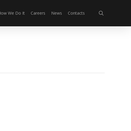
search
How We Do It
Careers
News
Contacts