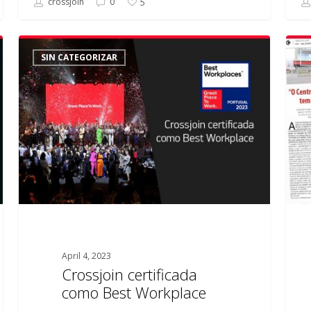
crossjoin
0
5
Crossjoin
El
SIN CATEGORIZAR
certificada
Centr
como
de
Best
Comp
Workplace
de
Cross
ha
creci
con
los
años
April 4, 2023
Crossjoin certificada
como Best Workplace