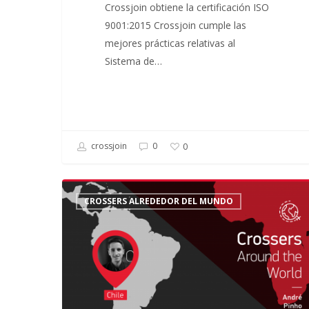
Crossjoin obtiene la certificación ISO
9001:2015 Crossjoin cumple las
mejores prácticas relativas al
Sistema de…
crossjoin
0
0
Crossers
CROSSERS ALREDEDOR DEL MUNDO
Alrededor
del
Mundo:
Historia
de
André