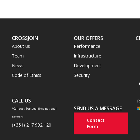
CROSSJOIN
OUR OFFERS
C
About us
Performance
Team
Infrastructure
News
Development
Code of Ethics
Security
CALL US
SEND US A MESSAGE
*Call cost, Portugal fixed national
network
Contact
(+351) 217 992 120
Form