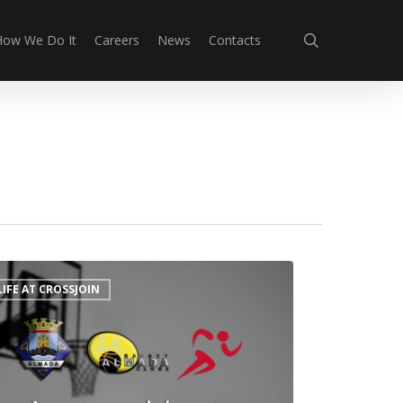
search
How We Do It
Careers
News
Contacts
cinios
LIFE AT CROSSJOIN
join