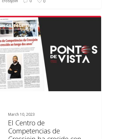
crossjoin
0
0
SIN CATEGORIZAR
o
etencias
join
do
March 10, 2023
El Centro de
Competencias de
Crossjoin ha crecido con