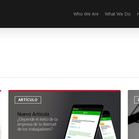
Who We Are
What We Do
¿Depende
Patro
ARTÍCULO
el
Cross
éxito
de
la
empresa