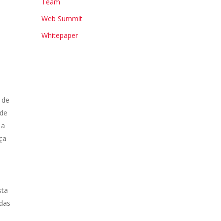
Team
Web Summit
Whitepaper
 de
ade
 a
ça
sta
 das