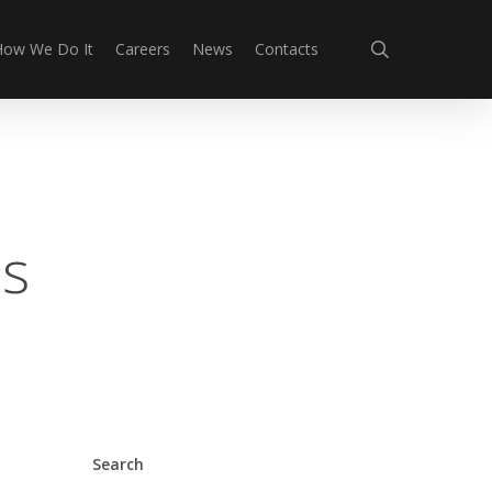
search
How We Do It
Careers
News
Contacts
as
Search