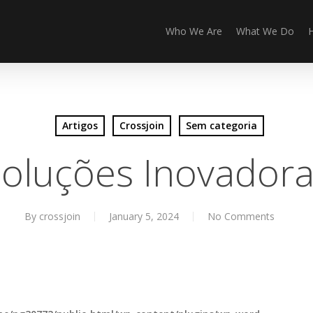
Who We Are
What We Do
Artigos
Crossjoin
Sem categoria
oluções Inovador
By
crossjoin
January 5, 2024
No Comments