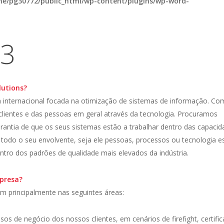
e/pg30772/public_html/wp-content/plugins/wp-word-
23
lutions?
ia internacional focada na otimização de sistemas de informação. C
 clientes e das pessoas em geral através da tecnologia. Procuramos
rantia de que os seus sistemas estão a trabalhar dentro das capaci
todo o seu envolvente, seja ele pessoas, processos ou tecnologia e
ntro dos padrões de qualidade mais elevados da indústria.
mpresa?
em principalmente nas seguintes áreas:
s de negócio dos nossos clientes, em cenários de firefight, certifi