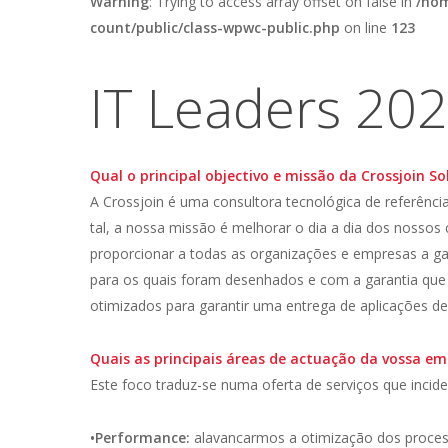
Warning
: Trying to access array offset on false in
/hom
count/public/class-wpwc-public.php
on line
123
IT Leaders 20
Qual o principal objectivo e missão da Crossjoin So
A Crossjoin é uma consultora tecnológica de referênc
tal, a nossa missão é melhorar o dia a dia dos nossos
proporcionar a todas as organizações e empresas a ga
para os quais foram desenhados e com a garantia que 
otimizados para garantir uma entrega de aplicações de
Quais as principais áreas de actuação da vossa e
Este foco traduz-se numa oferta de serviços que incid
•Performance:
alavancarmos a otimização dos processo