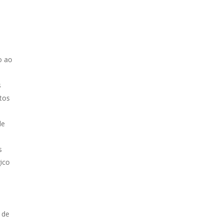
e
o ao
s
tos
o
de
s
ico
 de