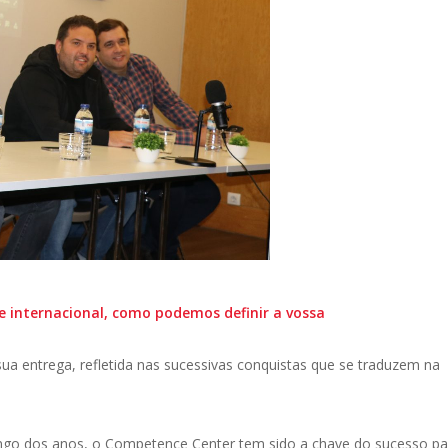
 internacional, como podemos definir a vossa
sua entrega, refletida nas sucessivas conquistas que se traduzem na
ongo dos anos, o Competence Center tem sido a chave do sucesso pa