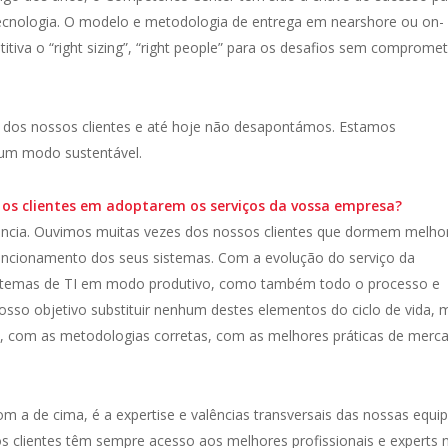
tecnologia. O modelo e metodologia de entrega em nearshore ou on-
tiva o “right sizing”, “right people” para os desafios sem compromet
 dos nossos clientes e até hoje não desapontámos. Estamos
 um modo sustentável.
a os clientes em adoptarem os serviços da vossa empresa?
elência. Ouvimos muitas vezes dos nossos clientes que dormem melho
uncionamento dos seus sistemas. Com a evolução do serviço da
istemas de TI em modo produtivo, como também todo o processo e
nosso objetivo substituir nenhum destes elementos do ciclo de vida, 
a, com as metodologias corretas, com as melhores práticas de merc
m a de cima, é a expertise e valências transversais das nossas equi
 clientes têm sempre acesso aos melhores profissionais e experts 