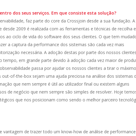
centro dos seus serviços. Em que consiste esta solução?
vabilidade, faz parte do core da Crossjoin desde a sua fundação. A
 e desde 2009 é realizada com as ferramentas e técnicas de recolha 
ados ao ciclo de vida do software dos seus clientes. O que tem mudad
zer a captura da performance dos sistemas são cada vez mais
nitorização necessária. A adoção destas por parte dos nossos cliente
 tempo, em grande parte devido à adoção cada vez maior de produ
observabilidade passa por ajudar os nossos clientes a tirar o máxim
 out-of-the-box sejam uma ajuda preciosa na análise dos sistemas 
ação que nem sempre é útil ao utilizador final ou existem alguns
ssos de negócio que nem sempre são simples de resolver. Hoje temo
ratégicos que nos posicionam como sendo o melhor parceiro tecnológ
nde vantagem de trazer todo um know-how de análise de performance