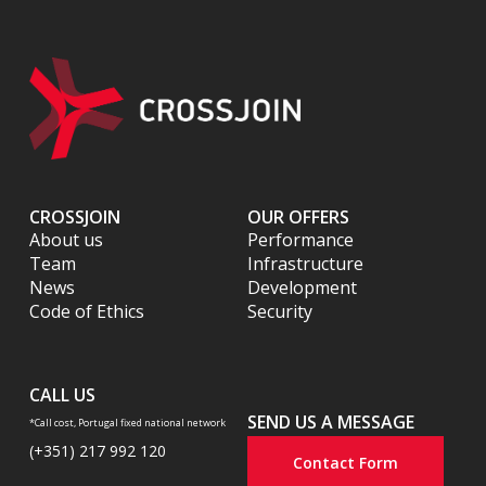
CROSSJOIN
OUR OFFERS
About us
Performance
Team
Infrastructure
News
Development
Code of Ethics
Security
CALL US
SEND US A MESSAGE
*Call cost, Portugal fixed national network
(+351) 217 992 120
Contact Form