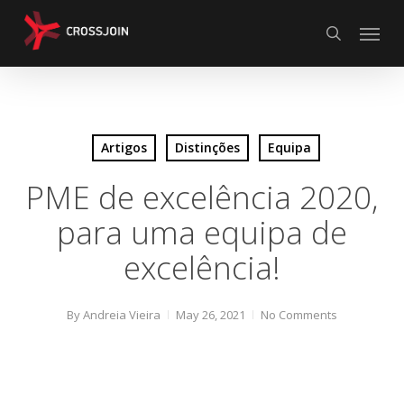
Skip
Menu
to
search
main
content
Artigos
Distinções
Equipa
PME de excelência 2020,
para uma equipa de
excelência!
By
Andreia Vieira
May 26, 2021
No Comments