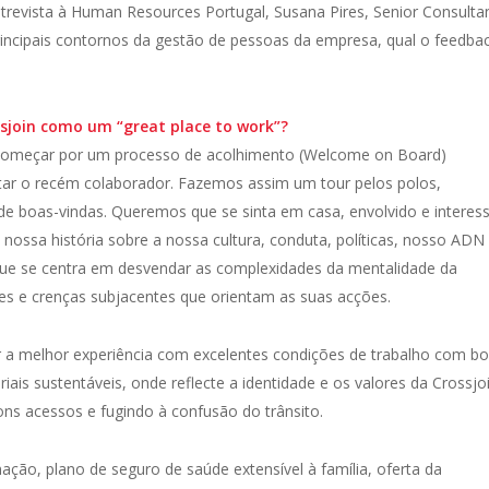
evista à Human Resources Portugal, Susana Pires, Senior Consultan
principais contornos da gestão de pessoas da empresa, qual o feedba
ssjoin como um “great place to work”?
 começar por um processo de acolhimento (Welcome on Board)
ntar o recém colaborador. Fazemos assim um tour pelos polos,
e boas-vindas. Queremos que se sinta em casa, envolvido e interes
nossa história sobre a nossa cultura, conduta, políticas, nosso ADN
que se centra em desvendar as complexidades da mentalidade da
es e crenças subjacentes que orientam as suas acções.
r a melhor experiência com excelentes condições de trabalho com b
is sustentáveis, onde reflecte a identidade e os valores da Crossjoi
ns acessos e fugindo à confusão do trânsito.
ão, plano de seguro de saúde extensível à família, oferta da