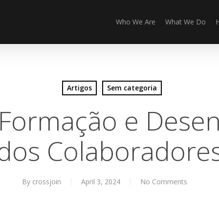
Who We Are
What We Do
Artigos
Sem categoria
a Formação e Dese
dos Colaboradore
By
crossjoin
April 3, 2024
No Comments