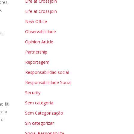
Life at Crossjoin
ores,
.
Life at Crossjoin
New Office
.
Observabilidade
os
Opinion Article
Partnership
Reportagem
Responsabilidad social
Responsabilidade Social
Security
Sem categoria
o fit
ce a
Sem Categorização
 o
Sin categorizar
Social Responsibility