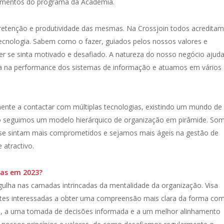
namentos do programa da Academia.
 retenção e produtividade das mesmas. Na Crossjoin todos acredita
tecnologia. Sabem como o fazer, guiados pelos nossos valores e
ser se sinta motivado e desafiado. A natureza do nosso negócio ajud
a na performance dos sistemas de informação e atuamos em vários
nte a contactar com múltiplas tecnologias, existindo um mundo de
o seguimos um modelo hierárquico de organização em pirâmide. So
se sintam mais comprometidos e sejamos mais ágeis na gestão de
atractivo.
das em 2023?
ulha nas camadas intrincadas da mentalidade da organização. Visa
rtes interessadas a obter uma compreensão mais clara da forma co
e, a uma tomada de decisões informada e a um melhor alinhamento