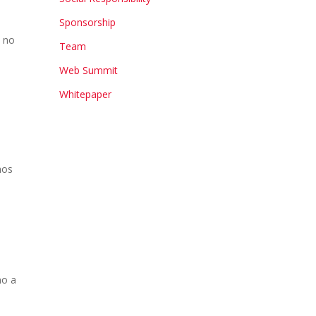
Sponsorship
m no
Team
Web Summit
a
Whitepaper
mos
mo a