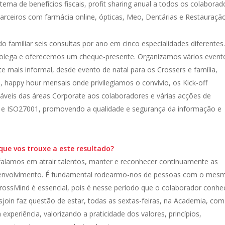
ema de benefícios fiscais, profit sharing anual a todos os colaborad
parceiros com farmácia online, ópticas, Meo, Dentárias e Restauração
 familiar seis consultas por ano em cinco especialidades diferentes
colega e oferecemos um cheque-presente. Organizamos vários event
ais informal, desde evento de natal para os Crossers e família,
 happy hour mensais onde privilegiamos o convívio, os Kick-off
veis das áreas Corporate aos colaboradores e várias acções de
 e ISO27001, promovendo a qualidade e segurança da informação e
que vos trouxe a este resultado?
alamos em atrair talentos, manter e reconhecer continuamente as
envolvimento. É fundamental rodearmo-nos de pessoas com o mesm
rossMind é essencial, pois é nesse período que o colaborador conhe
sjoin faz questão de estar, todas as sextas-feiras, na Academia, com
 experiência, valorizando a praticidade dos valores, princípios,