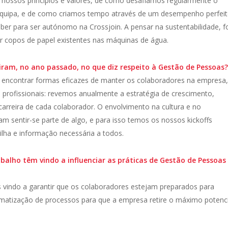
 nossos princípios e valores, de como desafiamos regularmente o
equipa, e de como criamos tempo através de um desempenho perfeit
er para ser autónomo na Crossjoin. A pensar na sustentabilidade, 
ir copos de papel existentes nas máquinas de água.
tiram, no ano passado, no que diz respeito à Gestão de Pessoas
é encontrar formas eficazes de manter os colaboradores na empresa
os profissionais: revemos anualmente a estratégia de crescimento,
carreira de cada colaborador. O envolvimento na cultura e no
 sentir-se parte de algo, e para isso temos os nossos kickoffs
ilha e informação necessária a todos.
lho têm vindo a influenciar as práticas de Gestão de Pessoas
 vindo a garantir que os colaboradores estejam preparados para
matização de processos para que a empresa retire o máximo potenci