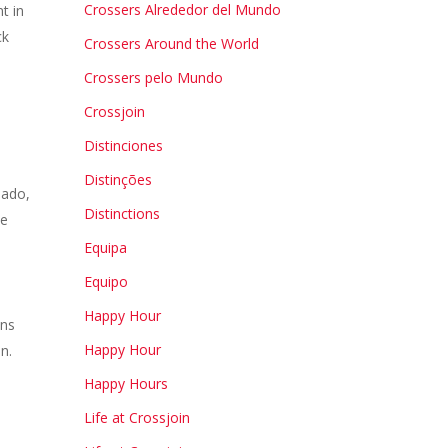
Crossers Alrededor del Mundo
t in
ck
Crossers Around the World
Crossers pelo Mundo
Crossjoin
Distinciones
Distinções
sado,
Distinctions
 e
Equipa
Equipo
Happy Hour
ons
Happy Hour
n.
Happy Hours
Life at Crossjoin