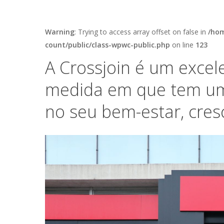
Warning
: Trying to access array offset on false in
/hom
count/public/class-wpwc-public.php
on line
123
A Crossjoin é um excel
medida em que tem uma
no seu bem-estar, cre