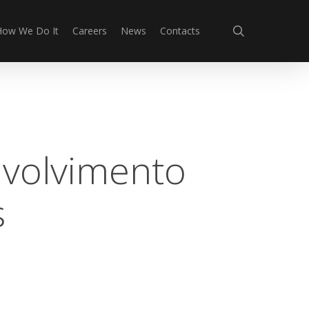
search
How We Do It
Careers
News
Contacts
nvolvimento
s