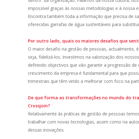
dentro da organização. Falamos da nossa cultura, dos
impossível graças às nossas metodologias e à nossa 
Encontra também toda a informação que precisa de sab
oferecidas garrafas de água sustentáveis para substitu
Por outro lado, quais os maiores desafios que sen
O maior desafio na gestão de pessoas, actualmente, 
seja, fidelizá-los. Investimos na valorização dos noss
definindo objectivos que vão garantir a progressão de 
crescimento da empresa é fundamental para que possam
trimestrais que têm vindo a melhorar com foco na part
De que forma as transformações no mundo do traba
Crossjoin?
Relativamente às práticas de gestão de pessoas temos
trabalhar com novas tecnologias, assim como na auto
dessas inovações.