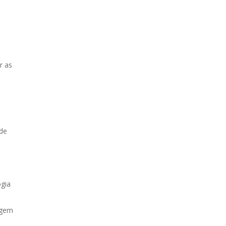
r as
ode
gia
agem