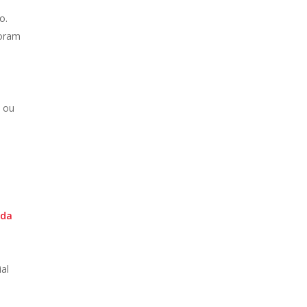
o.
foram
?
, ou
 da
al