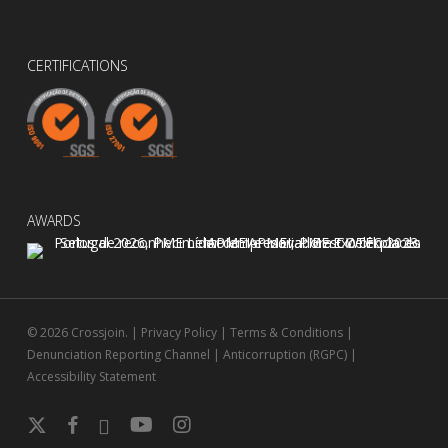
CERTIFICATIONS
AWARDS
© 2026 Crossjoin. |
Privacy Policy
|
Terms & Conditions
|
Denunciation Reporting Channel
|
Anticorruption (RGPC)
|
Accessibility Statement
x-
facebook
linkedin
youtube
instagram
twitter