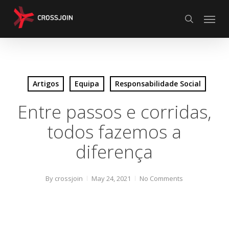
Skip
Menu
to
search
main
content
Artigos
Equipa
Responsabilidade Social
Entre passos e corridas,
todos fazemos a
diferença
By
crossjoin
May 24, 2021
No Comments