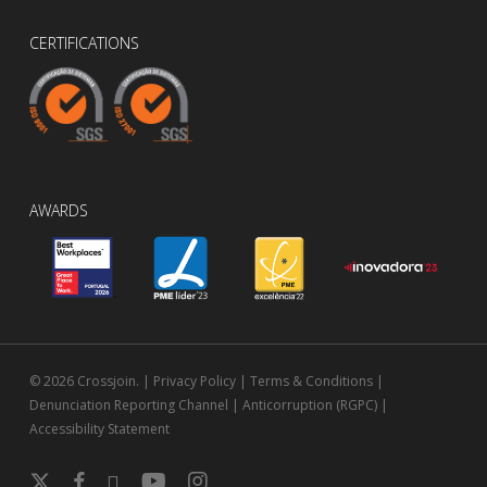
CERTIFICATIONS
AWARDS
© 2026 Crossjoin. |
Privacy Policy
|
Terms & Conditions
|
Denunciation Reporting Channel
|
Anticorruption (RGPC)
|
Accessibility Statement
x-
facebook
linkedin
youtube
instagram