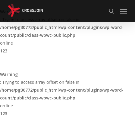
Skip
Menu
to
Warning
search
main
: Trying to access array offset on false in
content
/home/pg30772/public_html/wp-content/plugins/wp-word-
count/public/class-wpwc-public.php
on line
123
Warning
: Trying to access array offset on false in
/home/pg30772/public_html/wp-content/plugins/wp-word-
count/public/class-wpwc-public.php
on line
123