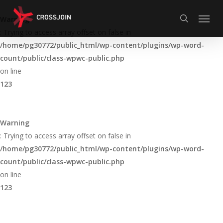
Skip
Menu
to
Warning
search
main
: Trying to access array offset on false in
content
/home/pg30772/public_html/wp-content/plugins/wp-word-
count/public/class-wpwc-public.php
on line
123
Warning
: Trying to access array offset on false in
/home/pg30772/public_html/wp-content/plugins/wp-word-
count/public/class-wpwc-public.php
on line
123