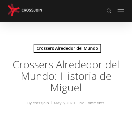
Skip
Menu
to
search
main
content
Crossers Alrededor del Mundo
Crossers Alrededor del
Mundo: Historia de
Miguel
By
crossjoin
May 6, 2020
No Comments