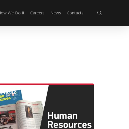
search
How We Do It
Careers
News
Contacts
join
ARTÍCULO
a
an
urces