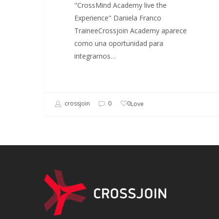
"CrossMind Academy live the
Experience" Daniela Franco
TraineeCrossjoin Academy aparece
como una oportunidad para
integrarnos…
0
crossjoin
0
Love