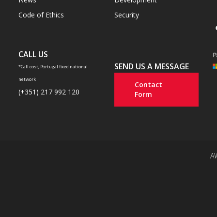
Code of Ethics
Security
CALL US
SEND US A MESSAGE
*Call cost, Portugal fixed national
network
Contact
(+351) 217 992 120
Form
A