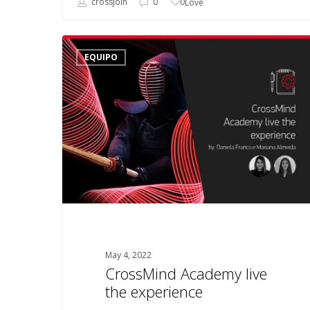
0
crossjoin
0
Love
CrossMind
EQUIPO
Academy
live
the
experience
May 4, 2022
CrossMind Academy live
the experience