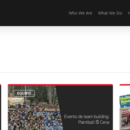
Who We Are
What We Do
Paintball
Cross
EQUIPO
|
en
20
la
de
revist
Mayo
Hum
Reso