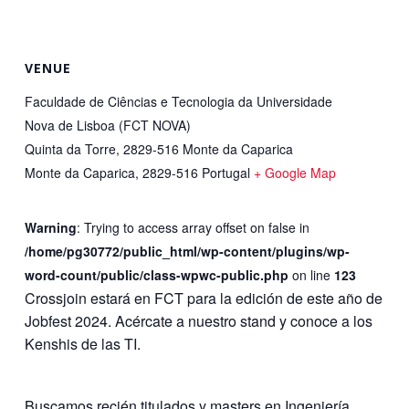
VENUE
Faculdade de Ciências e Tecnologia da Universidade
Nova de Lisboa (FCT NOVA)
Quinta da Torre, 2829-516 Monte da Caparica
Monte da Caparica
,
2829-516
Portugal
+ Google Map
Warning
: Trying to access array offset on false in
/home/pg30772/public_html/wp-content/plugins/wp-
word-count/public/class-wpwc-public.php
on line
123
Crossjoin estará en FCT para la edición de este año de
Jobfest 2024. Acércate a nuestro stand y conoce a los
Kenshis de las TI.
Buscamos recién titulados y masters en Ingeniería