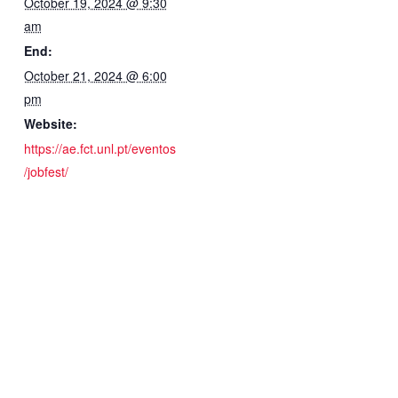
October 19, 2024 @ 9:30
am
End:
October 21, 2024 @ 6:00
pm
Website:
https://ae.fct.unl.pt/eventos
/jobfest/