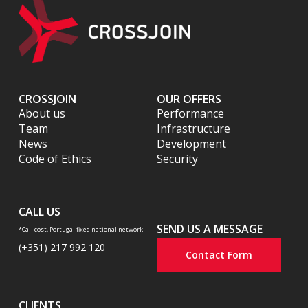
CROSSJOIN
OUR OFFERS
About us
Performance
Team
Infrastructure
News
Development
Code of Ethics
Security
CALL US
SEND US A MESSAGE
*Call cost, Portugal fixed national network
(+351) 217 992 120
Contact Form
CLIENTS