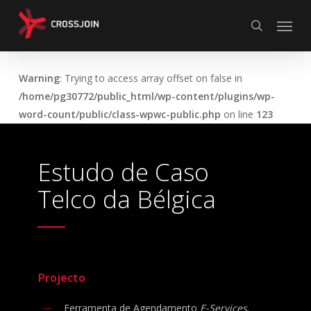
Skip
Menu
to
search
main
content
Warning
: Trying to access array offset on false in
/home/pg30772/public_html/wp-content/plugins/wp-
word-count/public/class-wpwc-public.php
on line
123
Estudo de Caso
Telco da Bélgica
Projecto
Ferramenta de Agendamento
E-Services
.