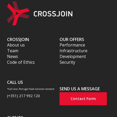
CROSSJOIN
OUR OFFERS
About us
Performance
Team
Infrastructure
News
Development
Code of Ethics
Security
CALL US
SEND US A MESSAGE
*Call cost, Portugal fixed national network
(+351) 217 992 120
Contact Form