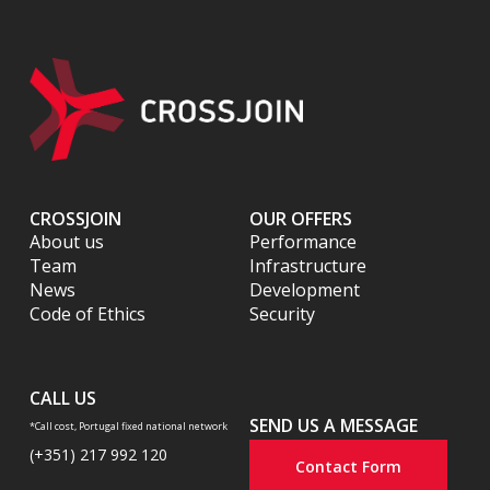
CROSSJOIN
OUR OFFERS
About us
Performance
Team
Infrastructure
News
Development
Code of Ethics
Security
CALL US
SEND US A MESSAGE
*Call cost, Portugal fixed national network
(+351) 217 992 120
Contact Form